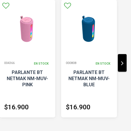
004366
000808
00
EN STOCK
EN STOCK
PARLANTE BT
PARLANTE BT
NETMAK NM-MUV-
NETMAK NM-MUV-
PINK
BLUE
$16.900
$16.900
$