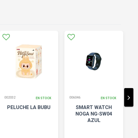
002032
006046
00
EN STOCK
EN STOCK
PELUCHE LA BUBU
SMART WATCH
NOGA NG-SW04
AZUL