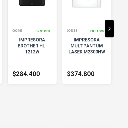
000483
006388
000
EN STOCK
EN STOCK
IMPRESORA
IMPRESORA
BROTHER HL-
MULT.PANTUM
1212W
LASER M2300NW
L
$284.400
$374.800
$