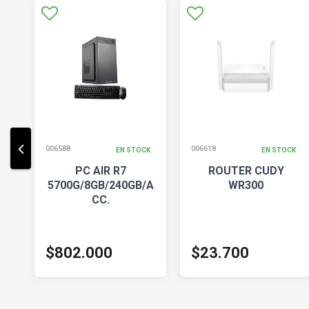
006588
006618
CK
EN STOCK
EN STOCK
PC AIR R7
ROUTER CUDY
B/
5700G/8GB/240GB/A
WR300
CC.
$802.000
$23.700