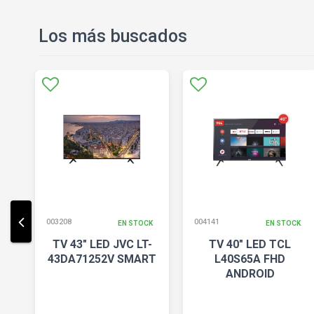
Los más buscados
003208
004141
CK
EN STOCK
EN STOCK
-
TV 43" LED JVC LT-
TV 40" LED TCL
43DA71252V SMART
L40S65A FHD
ANDROID