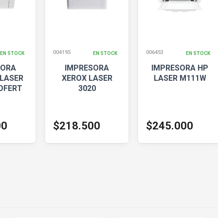
004195
006453
EN STOCK
EN STOCK
EN STOCK
SORA
IMPRESORA
IMPRESORA HP
LASER
XEROX LASER
LASER M111W
OFERT
3020
00
$218.500
$245.000