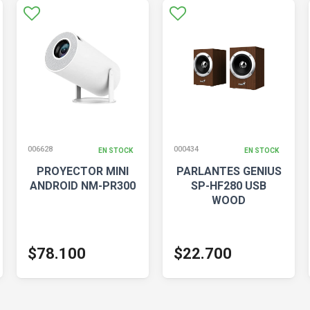
006628
000434
EN STOCK
EN STOCK
PROYECTOR MINI
PARLANTES GENIUS
ANDROID NM-PR300
SP-HF280 USB
WOOD
$78.100
$22.700