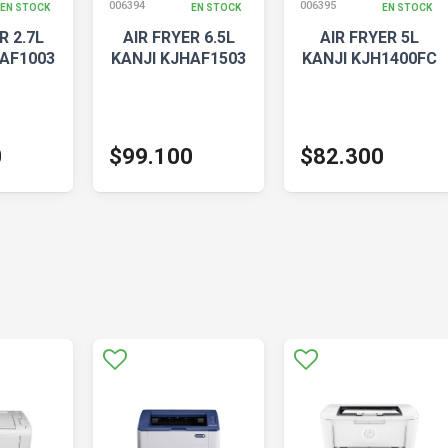
006394
006395
EN STOCK
EN STOCK
EN STOCK
R 2.7L
AIR FRYER 6.5L
AIR FRYER 5L
HAF1003
KANJI KJHAF1503
KANJI KJH1400FC
0
$99.100
$82.300