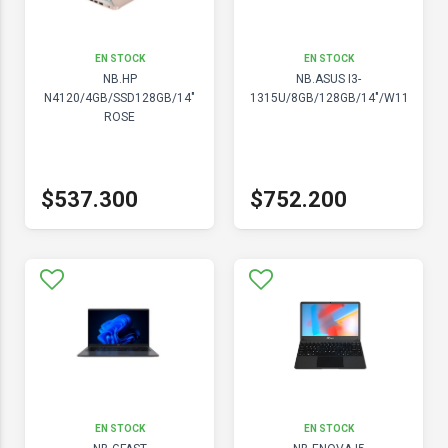
EN STOCK
EN STOCK
NB.HP
NB.ASUS I3-
N4120/4GB/SSD128GB/14"
1315U/8GB/128GB/14"/W11
ROSE
$537.300
$752.200
EN STOCK
EN STOCK