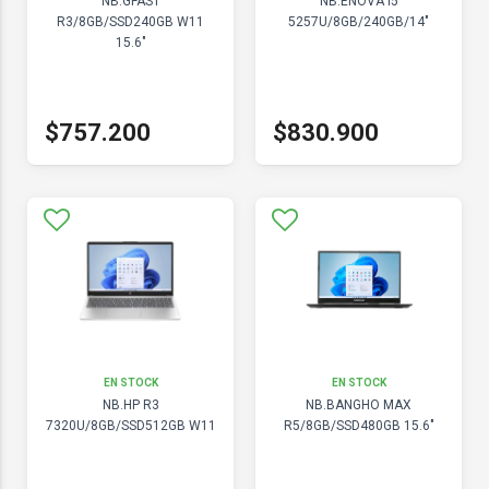
NB.GFAST
NB.ENOVA I5
R3/8GB/SSD240GB W11
5257U/8GB/240GB/14"
15.6"
$757.200
$830.900
EN STOCK
EN STOCK
NB.HP R3
NB.BANGHO MAX
7320U/8GB/SSD512GB W11
R5/8GB/SSD480GB 15.6"