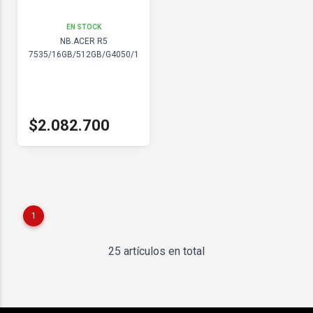
EN STOCK
NB.ACER R5
7535/16GB/512GB/G4050/15
$2.082.700
1
25 artículos en total