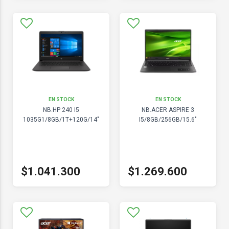
EN STOCK
EN STOCK
NB.HP 240 I5
NB.ACER ASPIRE 3
1035G1/8GB/1T+120G/14"
I5/8GB/256GB/15.6"
$1.041.300
$1.269.600