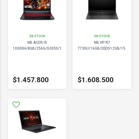
EN STOCK
EN STOCK
NB.ACER I5
NB.HP R7
10300H/8GB/256G/G3050/15
7730U/16GB/SSD512GB/15.6/W
$1.457.800
$1.608.500