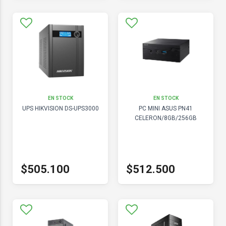
EN STOCK
EN STOCK
UPS HIKVISION DS-UPS3000
PC MINI ASUS PN41
CELERON/8GB/256GB
$505.100
$512.500