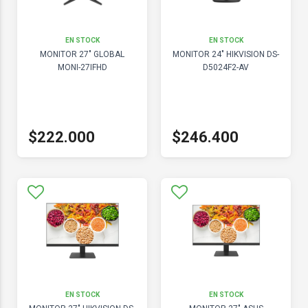
EN STOCK
EN STOCK
MONITOR 27" GLOBAL
MONITOR 24" HIKVISION DS-
MONI-27IFHD
D5024F2-AV
$222.000
$246.400
EN STOCK
EN STOCK