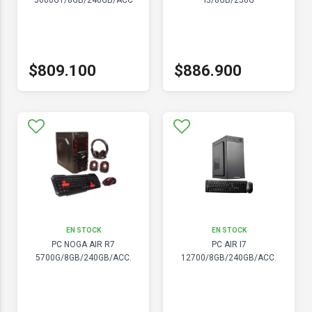
5600GT/8GB/240GB/ACC
I3/8GB/256G
$809.100
$886.900
EN STOCK
EN STOCK
PC NOGA AIR R7
PC AIR I7
5700G/8GB/240GB/ACC.
12700/8GB/240GB/ACC.