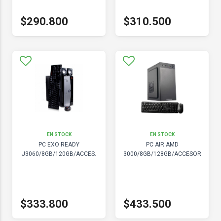
$290.800
$310.500
EN STOCK
EN STOCK
PC EXO READY
PC AIR AMD
J3060/8GB/120GB/ACCES.
3000/8GB/128GB/ACCESORIO
$333.800
$433.500