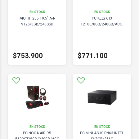
EN STOCK
EN STOCK
AIO HP 205 19.5" A4-
PC KELYX I3
9125/8GB/240SSD
12100/8GB/240GB/ACC.
$753.900
$771.100
EN STOCK
EN STOCK
PC NOGA AIR R5
PC MINI ASUS PN63 INTEL