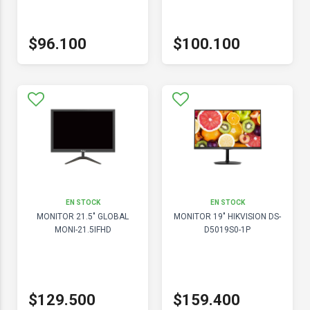
$96.100
$100.100
EN STOCK
EN STOCK
MONITOR 21.5" GLOBAL
MONITOR 19" HIKVISION DS-
MONI-21.5IFHD
D5019S0-1P
$129.500
$159.400