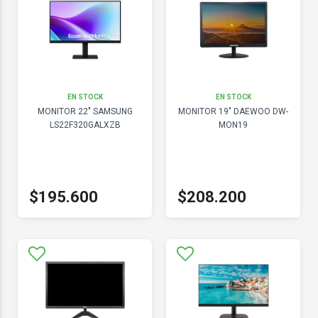
EN STOCK
EN STOCK
MONITOR 22" SAMSUNG
MONITOR 19" DAEWOO DW-
LS22F320GALXZB
MON19
$195.600
$208.200