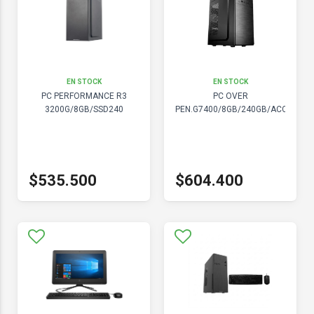
EN STOCK
EN STOCK
PC PERFORMANCE R3
PC OVER
3200G/8GB/SSD240
PEN.G7400/8GB/240GB/ACCESOR
$535.500
$604.400