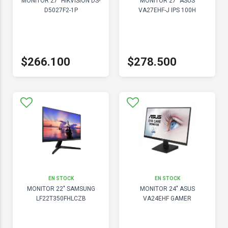
MONITOR 27" HIKVISION DS-
MONITOR 27" ASUS
D5027F2-1P
VA27EHF-J IPS 100H
$266.100
$278.500
EN STOCK
EN STOCK
MONITOR 22" SAMSUNG
MONITOR 24" ASUS
LF22T350FHLCZB
VA24EHF GAMER