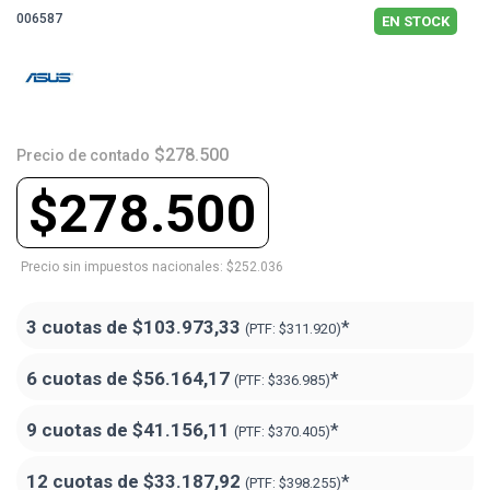
006587
EN STOCK
$278.500
Precio de contado
$278.500
Precio sin impuestos nacionales: $252.036
3 cuotas de
$103.973,33
*
(PTF:
$311.920)
6 cuotas de
$56.164,17
*
(PTF:
$336.985)
9 cuotas de
$41.156,11
*
(PTF:
$370.405)
12 cuotas de
$33.187,92
*
(PTF:
$398.255)