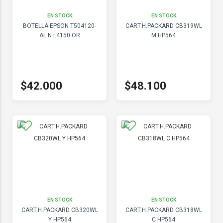
EN STOCK
EN STOCK
BOTELLA EPSON T504120-
CART.H.PACKARD CB319WL
AL N L4150 OR
M HP564
$42.000
$48.100
EN STOCK
EN STOCK
CART.H.PACKARD CB320WL
CART.H.PACKARD CB318WL
Y HP564
C HP564