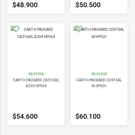
$48.900
$50.500
EN STOCK
EN STOCK
CART.H.PACKARD CB316WL
CART.H.PACKARD CD973AL
B209 HP564
M HP920
$54.600
$60.100