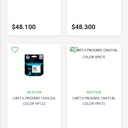
$48.100
$48.300
EN STOCK
EN STOCK
CART.H.PACKARD CH562HL
CART.H.PACKARD CN691AL
COLOR HP122
COLOR HP675