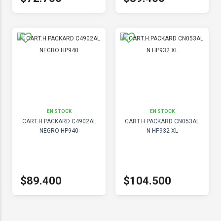
EN STOCK
EN STOCK
CART.H.PACKARD C4902AL
CART.H.PACKARD CN053AL
NEGRO HP940
N HP932 XL
$89.400
$104.500