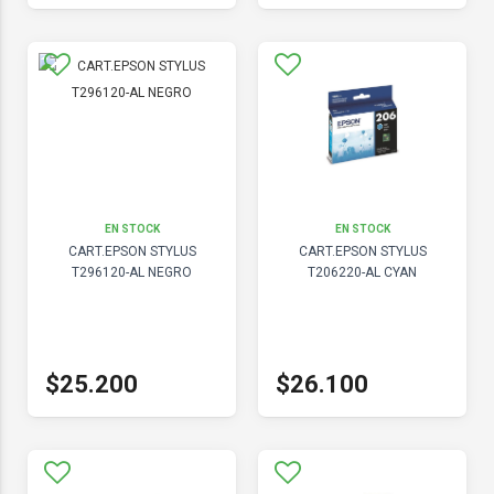
EN STOCK
EN STOCK
CART.EPSON STYLUS
CART.EPSON STYLUS
T296120-AL NEGRO
T206220-AL CYAN
$25.200
$26.100