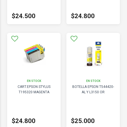
$24.500
$24.800
EN STOCK
EN STOCK
CART.EPSON STYLUS
BOTELLA EPSON T544420-
T195320 MAGENTA
AL Y L3150 OR
$24.800
$25.000