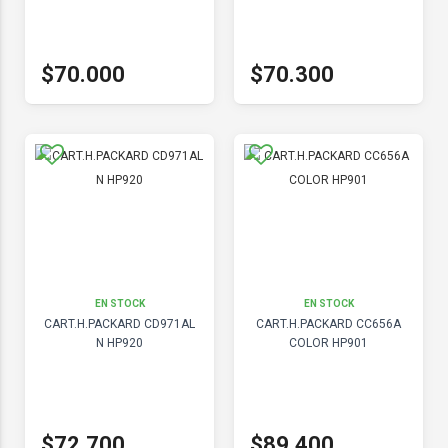
$70.000
$70.300
EN STOCK
EN STOCK
CART.H.PACKARD CD971AL
CART.H.PACKARD CC656A
N HP920
COLOR HP901
$72.700
$89.400