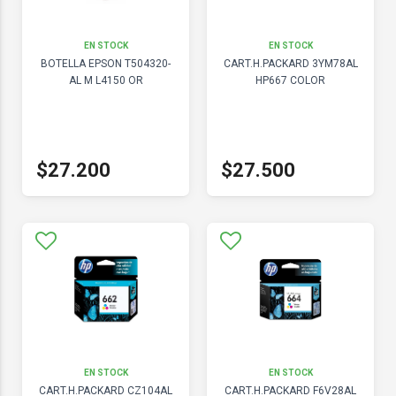
EN STOCK
EN STOCK
BOTELLA EPSON T504320-
CART.H.PACKARD 3YM78AL
AL M L4150 OR
HP667 COLOR
$27.200
$27.500
EN STOCK
EN STOCK
CART.H.PACKARD CZ104AL
CART.H.PACKARD F6V28AL