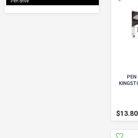
Pen drive
PEN 
KINGST
$13.8