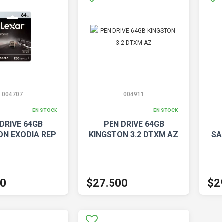
004707
004911
EN STOCK
EN STOCK
DRIVE 64GB
PEN DRIVE 64GB
ON EXODIA REP
KINGSTON 3.2 DTXM AZ
SA
00
$27.500
$2