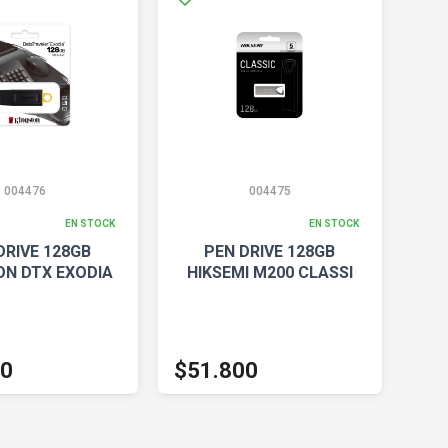
004476
004475
EN STOCK
EN STOCK
DRIVE 128GB
PEN DRIVE 128GB
ON DTX EXODIA
HIKSEMI M200 CLASSI
00
$51.800