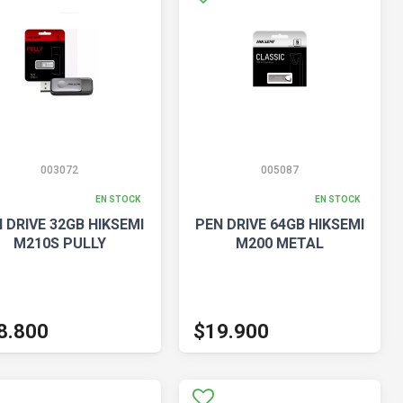
003072
005087
EN STOCK
EN STOCK
 DRIVE 32GB HIKSEMI
PEN DRIVE 64GB HIKSEMI
M210S PULLY
M200 METAL
8.800
$19.900