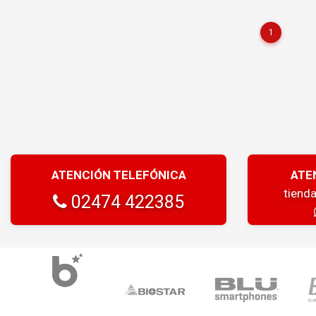
1
ATENCIÓN TELEFÓNICA
ATE
tiend
02474 422385