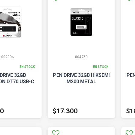
002996
004759
EN STOCK
EN STOCK
DRIVE 32GB
PEN DRIVE 32GB HIKSEMI
PEN
ON DT70 USB-C
M200 METAL
00
$17.300
$1