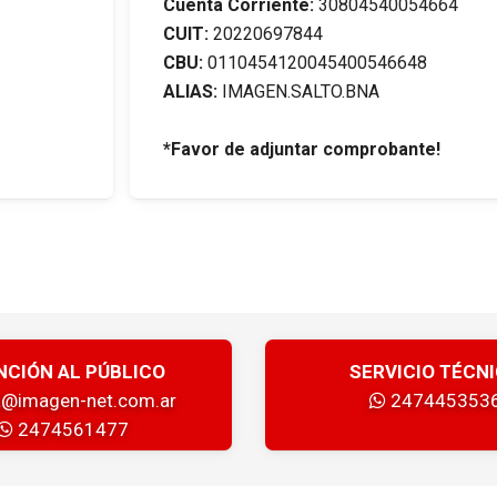
Cuenta Corriente:
30804540054664
CUIT:
20220697844
CBU:
0110454120045400546648
ALIAS:
IMAGEN.SALTO.BNA
*Favor de adjuntar comprobante!
NCIÓN AL PÚBLICO
SERVICIO TÉCN
a@imagen-net.com.ar
247445353
2474561477