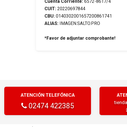
Cuenta Corriente:
6572-8617/4
CUIT:
20220697844
CBU:
0140302001657200861741
ALIAS:
IMAGEN.SALTO.PRO
*Favor de adjuntar comprobante!
ATENCIÓN TELEFÓNICA
ATE
tiend
02474 422385