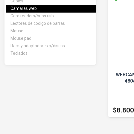
Cables
Camaras web
Card readers/hubs usb
Lectores de código de barras
Mouse
Mouse pad
Rack y adaptadores p/discos
Teclados
WEBCAM
480
$8.800