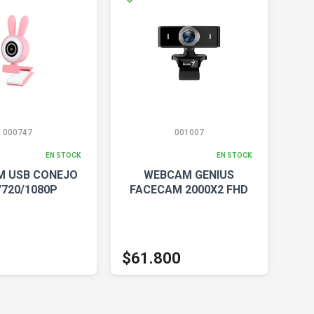
000747
001007
EN STOCK
EN STOCK
 USB CONEJO
WEBCAM GENIUS
/720/1080P
FACECAM 2000X2 FHD
$61.800