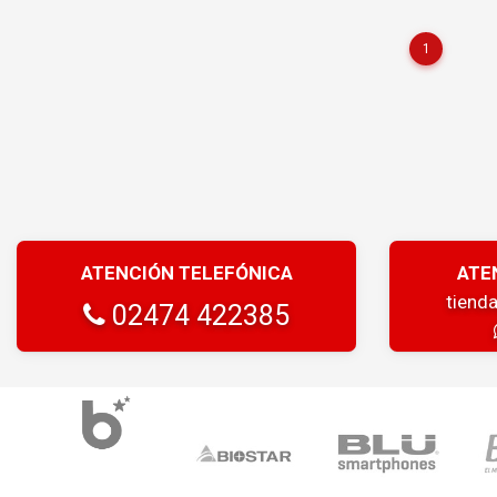
1
ATENCIÓN TELEFÓNICA
ATE
tiend
02474 422385