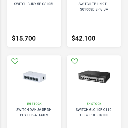
SWITCH CUDY 5P GS105U
SWITCH TP-LINK TL-
SG1008D 8P GIGA
$15.700
$42.100
EN STOCK
EN STOCK
SWITCH DAHUA 5P DH-
SWITCH GLC 10P C110-
PFS3005-4ET-60 V
100W POE 10/100