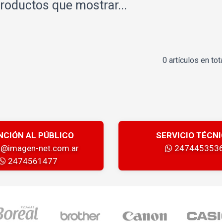
roductos que mostrar...
0 artículos en tot
NCIÓN AL PÚBLICO
SERVICIO TÉCN
a@imagen-net.com.ar
247445353
2474561477