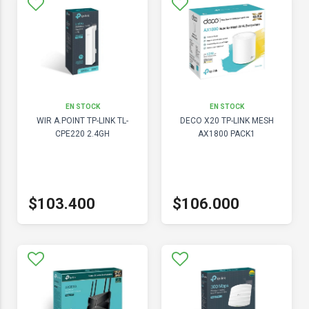
EN STOCK
EN STOCK
WIR A.POINT TP-LINK TL-
DECO X20 TP-LINK MESH
CPE220 2.4GH
AX1800 PACK1
$103.400
$106.000