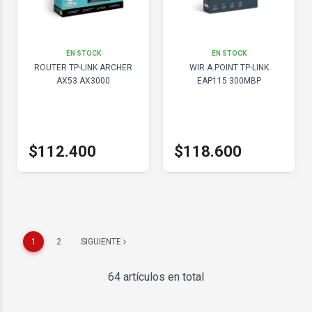
EN STOCK
EN STOCK
ROUTER TP-LINK ARCHER
WIR A.POINT TP-LINK
AX53 AX3000
EAP115 300MBP
$112.400
$118.600
1
2
SIGUIENTE
64 artículos en total