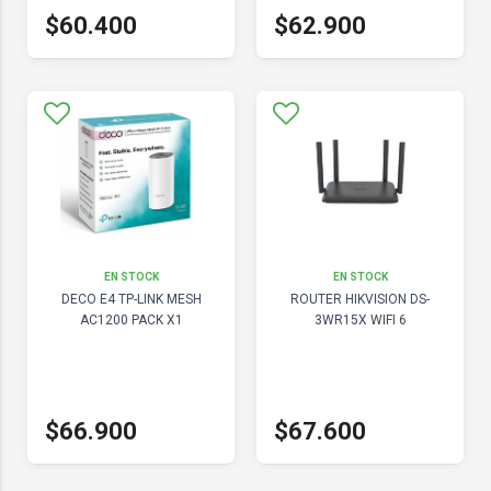
$60.400
$62.900
EN STOCK
EN STOCK
DECO E4 TP-LINK MESH
ROUTER HIKVISION DS-
AC1200 PACK X1
3WR15X WIFI 6
$66.900
$67.600