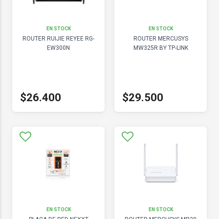
EN STOCK
EN STOCK
ROUTER RUIJIE REYEE RG-
ROUTER MERCUSYS
EW300N
MW325R BY TP-LINK
$26.400
$29.500
EN STOCK
EN STOCK