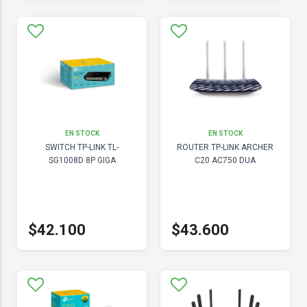
EN STOCK
EN STOCK
SWITCH TP-LINK TL-
ROUTER TP-LINK ARCHER
SG1008D 8P GIGA
C20 AC750 DUA
$42.100
$43.600