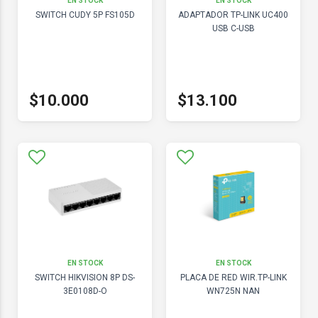
EN STOCK
EN STOCK
SWITCH CUDY 5P FS105D
ADAPTADOR TP-LINK UC400
USB C-USB
$10.000
$13.100
EN STOCK
EN STOCK
SWITCH HIKVISION 8P DS-
PLACA DE RED WIR.TP-LINK
3E0108D-O
WN725N NAN