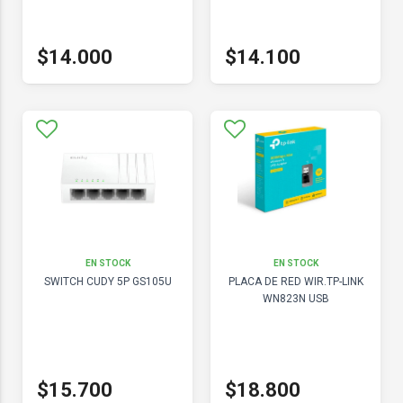
$14.000
$14.100
EN STOCK
EN STOCK
SWITCH CUDY 5P GS105U
PLACA DE RED WIR.TP-LINK
WN823N USB
$15.700
$18.800