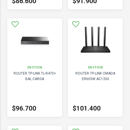
$86.600
$91.900
EN STOCK
EN STOCK
ROUTER TP-LINK TL-R470+
ROUTER TP-LINK OMADA
BAL.CARGA
ER605W AC1350
$96.700
$101.400