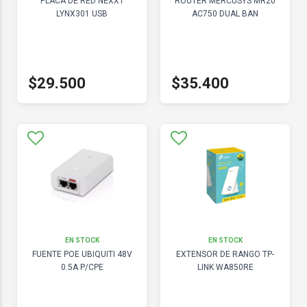
PLACA DE RED NEXXT
ROUTER MERCUSYS MR20
LYNX301 USB
AC750 DUAL BAN
$29.500
$35.400
EN STOCK
EN STOCK
FUENTE POE UBIQUITI 48V
EXTENSOR DE RANGO TP-
0.5A P/CPE
LINK WA850RE