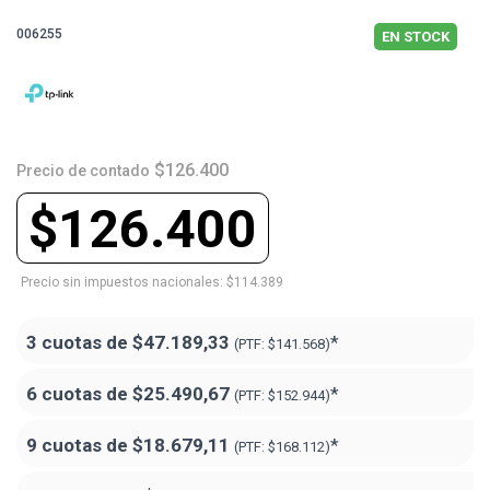
006255
EN STOCK
$126.400
Precio de contado
$126.400
Precio sin impuestos nacionales: $114.389
3 cuotas de
$47.189,33
*
(PTF:
$141.568)
6 cuotas de
$25.490,67
*
(PTF:
$152.944)
9 cuotas de
$18.679,11
*
(PTF:
$168.112)