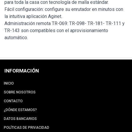
para toda la casa con tecnología de malla estándar.
Fácil configuración: configure su enrutador en minutos con
la intuitiva aplicación Aginet.
Administración remota TR-069: TR-098- TR-181- TR-111 y
TR-143 son compatibles con el aprovisionamiento
automático.
INFORMACIÓN
INICIO
SOBRE NOSOTROS
CONTACTO
¿DÓNDE ESTAMOS?
DATOS BANCARIOS
POLÍTICAS DE PRIVACIDAD