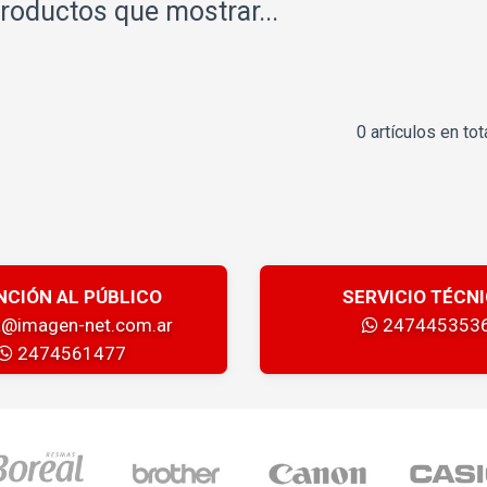
roductos que mostrar...
0 artículos en tot
NCIÓN AL PÚBLICO
SERVICIO TÉCN
a@imagen-net.com.ar
247445353
2474561477