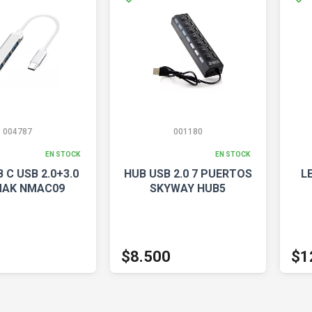
004787
001180
EN STOCK
EN STOCK
 C USB 2.0+3.0
HUB USB 2.0 7 PUERTOS
L
AK NMAC09
SKYWAY HUB5
$8.500
$1