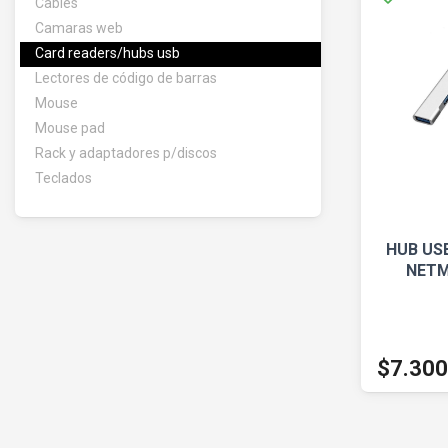
Cables
Camaras web
Card readers/hubs usb
Lectores de código de barras
Mouse
Mouse pad
Rack y adaptadores p/discos
Teclados
HUB USB
NETM
$7.300