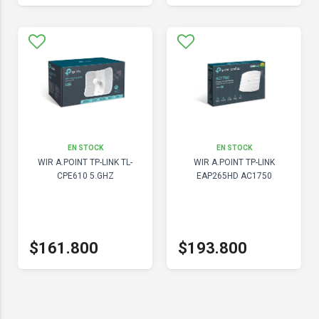
EN STOCK
EN STOCK
WIR A.POINT TP-LINK TL-
WIR A.POINT TP-LINK
CPE610 5.GHZ
EAP265HD AC1750
$161.800
$193.800