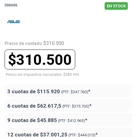
006606
EN STOCK
$310.500
Precio de contado
$310.500
Precio sin impuestos nacionales: $280.995
3 cuotas de
$115.920
*
(PTF:
$347.760)
6 cuotas de
$62.617,5
*
(PTF:
$375.705)
9 cuotas de
$45.885
*
(PTF:
$412.965)
12 cuotas de
$37.001,25
*
(PTF:
$444.015)