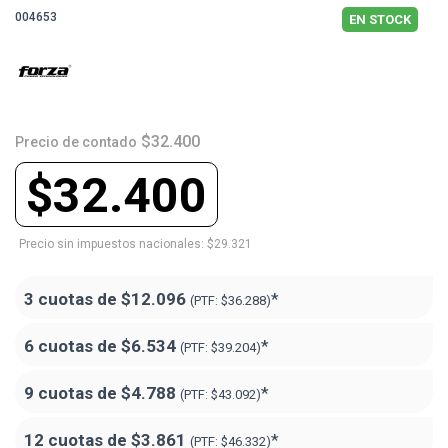
004653
EN STOCK
$32.400
Precio de contado
$32.400
Precio sin impuestos nacionales: $29.321
3 cuotas de
$12.096
*
(PTF:
$36.288)
6 cuotas de
$6.534
*
(PTF:
$39.204)
9 cuotas de
$4.788
*
(PTF:
$43.092)
12 cuotas de
$3.861
*
(PTF:
$46.332)