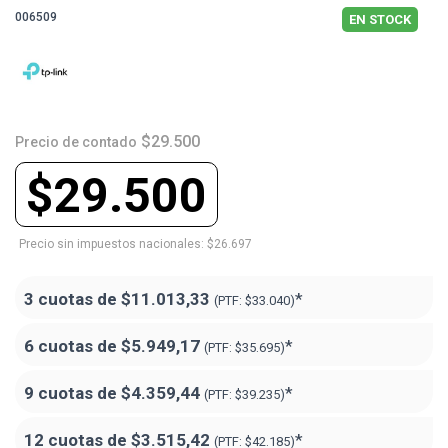
006509
EN STOCK
$29.500
Precio de contado
$29.500
Precio sin impuestos nacionales: $26.697
3 cuotas de
$11.013,33
*
(PTF:
$33.040)
6 cuotas de
$5.949,17
*
(PTF:
$35.695)
9 cuotas de
$4.359,44
*
(PTF:
$39.235)
12 cuotas de
$3.515,42
*
(PTF:
$42.185)