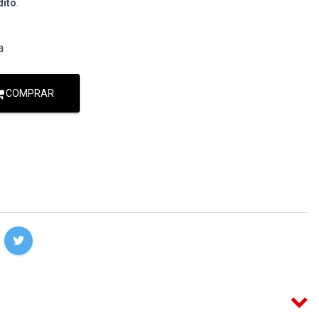
dito
.
a
COMPRAR