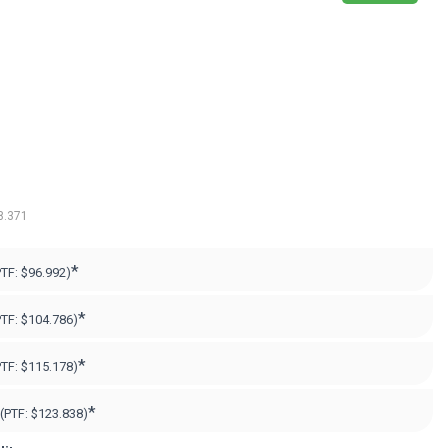
8.371
*
PTF:
$96.992)
*
PTF:
$104.786)
*
PTF:
$115.178)
*
(PTF:
$123.838)