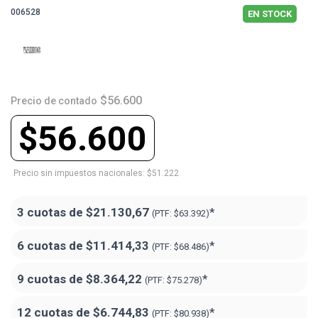
006528
EN STOCK
$56.600
Precio de contado
$56.600
Precio sin impuestos nacionales: $51.222
3 cuotas de
$21.130,67
*
(PTF:
$63.392)
6 cuotas de
$11.414,33
*
(PTF:
$68.486)
9 cuotas de
$8.364,22
*
(PTF:
$75.278)
12 cuotas de
$6.744,83
*
(PTF:
$80.938)