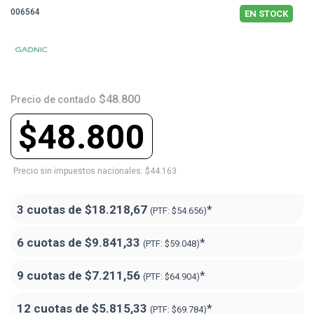
006564
EN STOCK
$48.800
Precio de contado
$48.800
Precio sin impuestos nacionales: $44.163
3 cuotas de
$18.218,67
*
(PTF:
$54.656)
6 cuotas de
$9.841,33
*
(PTF:
$59.048)
9 cuotas de
$7.211,56
*
(PTF:
$64.904)
12 cuotas de
$5.815,33
*
(PTF:
$69.784)