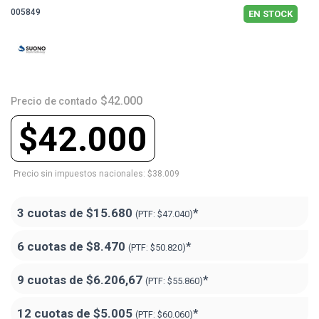
005849
EN STOCK
$42.000
Precio de contado
$42.000
Precio sin impuestos nacionales: $38.009
3 cuotas de
$15.680
*
(PTF:
$47.040)
6 cuotas de
$8.470
*
(PTF:
$50.820)
9 cuotas de
$6.206,67
*
(PTF:
$55.860)
12 cuotas de
$5.005
*
(PTF:
$60.060)