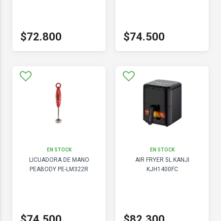
$72.800
$74.500
EN STOCK
EN STOCK
LICUADORA DE MANO
AIR FRYER 5L KANJI
PEABODY PE-LM322R
KJH1400FC
$74.500
$82.300