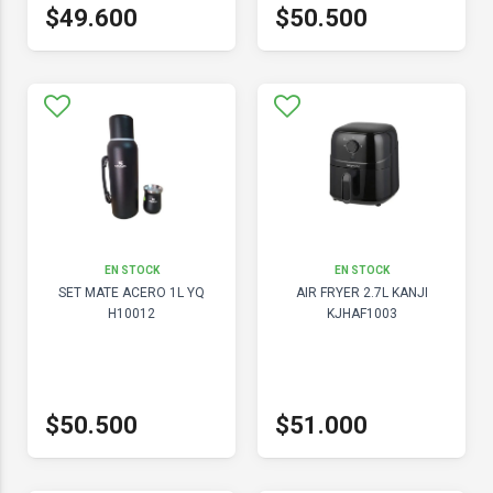
$49.600
$50.500
EN STOCK
EN STOCK
SET MATE ACERO 1L YQ
AIR FRYER 2.7L KANJI
H10012
KJHAF1003
$50.500
$51.000