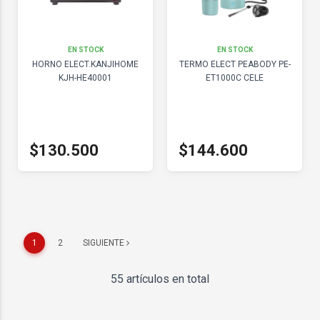
EN STOCK
EN STOCK
HORNO ELECT.KANJIHOME
TERMO ELECT PEABODY PE-
KJH-HE40001
ET1000C CELE
$130.500
$144.600
1
2
SIGUIENTE
55 artículos en total