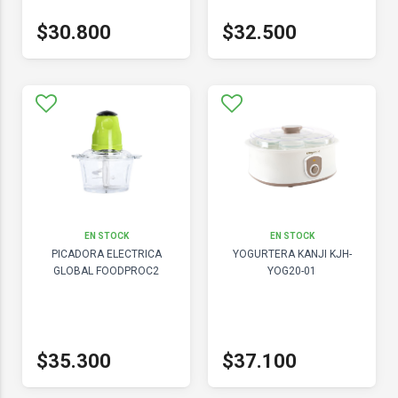
$30.800
$32.500
EN STOCK
EN STOCK
PICADORA ELECTRICA
YOGURTERA KANJI KJH-
GLOBAL FOODPROC2
YOG20-01
$35.300
$37.100