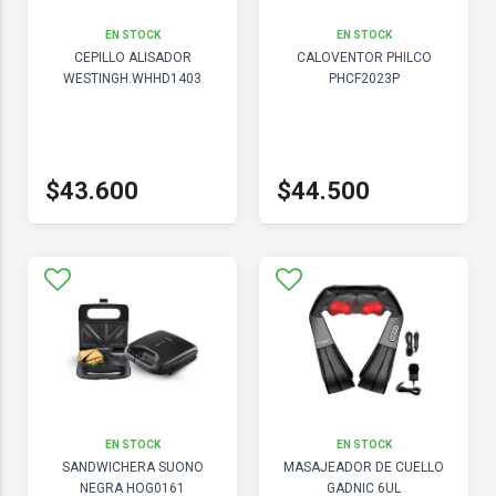
EN STOCK
EN STOCK
CEPILLO ALISADOR
CALOVENTOR PHILCO
WESTINGH.WHHD1403
PHCF2023P
$43.600
$44.500
EN STOCK
EN STOCK
SANDWICHERA SUONO
MASAJEADOR DE CUELLO
NEGRA HOG0161
GADNIC 6UL