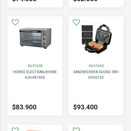
EN STOCK
EN STOCK
HORNO ELECT.KANJIHOME
SANDWICHERA SUONO 3IN1
KJH-HE1600
HOG0162
$83.900
$93.400