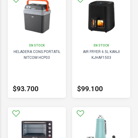
EN STOCK
EN STOCK
HELADERA CONS.PORTATIL
AIR FRYER 6.5L KANJI
NITCOM HCP03
KJHAF1503
$93.700
$99.100