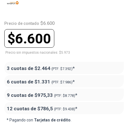
$6.600
Precio de contado
$6.600
Precio sin impuestos nacionales: $5.973
3 cuotas de
$2.464
*
(PTF:
$7.392)
6 cuotas de
$1.331
*
(PTF:
$7.986)
9 cuotas de
$975,33
*
(PTF:
$8.778)
12 cuotas de
$786,5
*
(PTF:
$9.438)
* Pagando con
Tarjetas de crédito
.