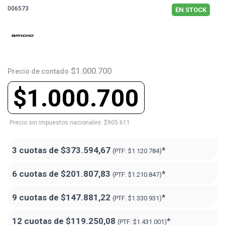
006573
EN STOCK
$1.000.700
Precio de contado
$1.000.700
Precio sin impuestos nacionales: $905.611
3 cuotas de
$373.594,67
*
(PTF:
$1.120.784)
6 cuotas de
$201.807,83
*
(PTF:
$1.210.847)
9 cuotas de
$147.881,22
*
(PTF:
$1.330.931)
12 cuotas de
$119.250,08
*
(PTF:
$1.431.001)