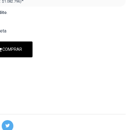
*
F:
$1.082.796)
dito
.
jeta
COMPRAR