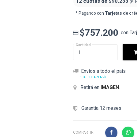
12 cuotas de
$90.233
(PT
* Pagando con
Tarjetas de cré
$757.200
con Tar
Cantidad
Envíos a todo el país
¡CALCULAR ENVÍO!
Retirá en
IMAGEN
.
Garantía 12 meses
COMPARTIR: