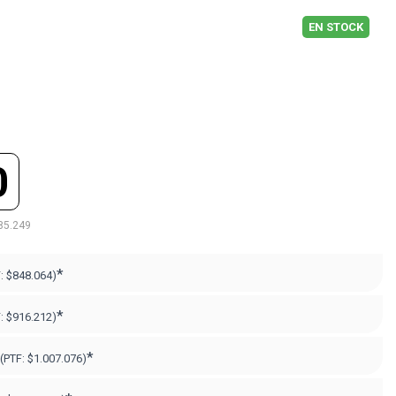
EN STOCK
0
85.249
*
F:
$848.064)
*
F:
$916.212)
*
(PTF:
$1.007.076)