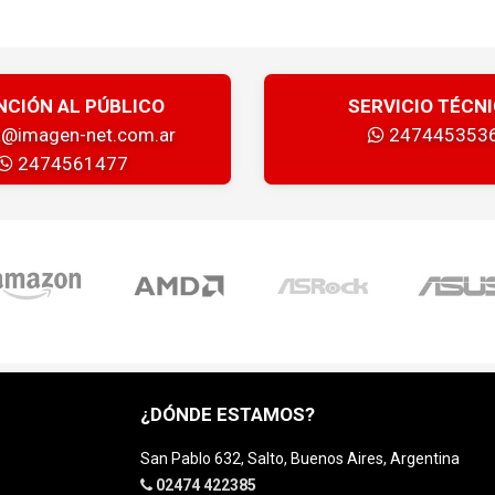
NCIÓN AL PÚBLICO
SERVICIO TÉCN
a@imagen-net.com.ar
247445353
2474561477
¿DÓNDE ESTAMOS?
San Pablo 632, Salto, Buenos Aires, Argentina
02474 422385