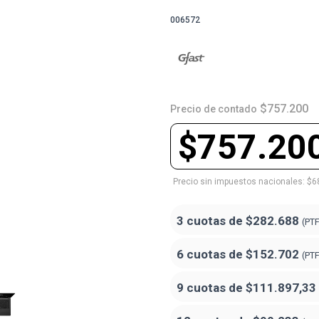
006572
$757.200
Precio de contado
$757.20
Precio sin impuestos nacionales: $6
3 cuotas de
$282.688
(PT
6 cuotas de
$152.702
(PT
9 cuotas de
$111.897,33