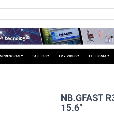
IMPRESORAS
TABLETS
TV Y VIDEO
TELEFONIA
NB.GFAST R
15.6"