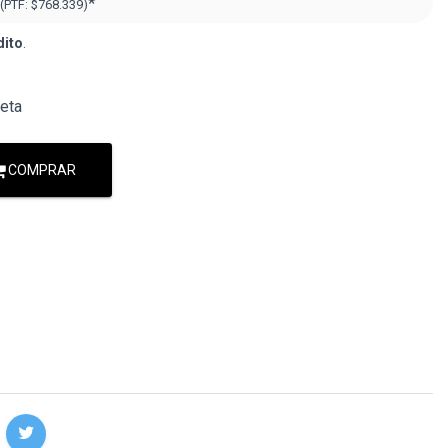
*
(PTF:
$768.339)
dito
.
jeta
COMPRAR