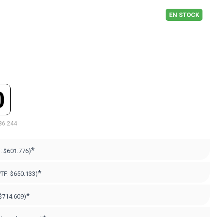
EN STOCK
0
86.244
*
F:
$601.776)
*
PTF:
$650.133)
*
$714.609)