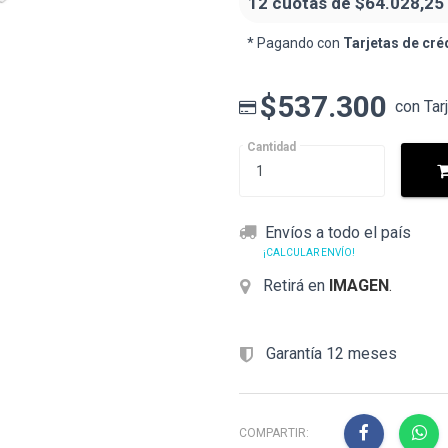
12 cuotas de
$64.028,25
* Pagando con
Tarjetas de cré
$537.300
con Tar
Cantidad
Envíos a todo el país
¡CALCULAR ENVÍO!
Retirá en
IMAGEN
.
Garantía 12 meses
COMPARTIR: