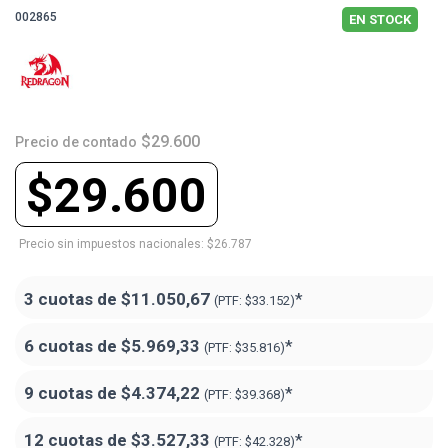
002865
EN STOCK
$29.600
Precio de contado
$29.600
Precio sin impuestos nacionales: $26.787
3 cuotas de
$11.050,67
*
(PTF:
$33.152)
6 cuotas de
$5.969,33
*
(PTF:
$35.816)
9 cuotas de
$4.374,22
*
(PTF:
$39.368)
12 cuotas de
$3.527,33
*
(PTF:
$42.328)