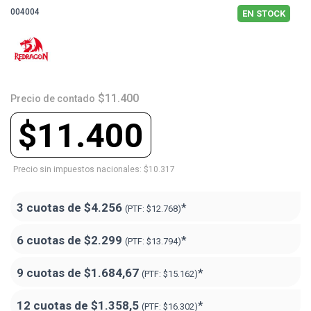
004004
EN STOCK
$11.400
Precio de contado
$11.400
Precio sin impuestos nacionales: $10.317
3 cuotas de
$4.256
*
(PTF:
$12.768)
6 cuotas de
$2.299
*
(PTF:
$13.794)
9 cuotas de
$1.684,67
*
(PTF:
$15.162)
12 cuotas de
$1.358,5
*
(PTF:
$16.302)