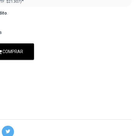
*
PTF:
$21.307)
dito
.
a
COMPRAR