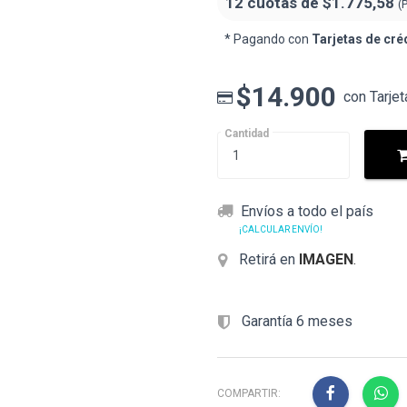
12 cuotas de
$1.775,58
(
* Pagando con
Tarjetas de cré
$14.900
con Tarjet
Cantidad
Envíos a todo el país
¡CALCULAR ENVÍO!
Retirá en
IMAGEN
.
Garantía 6 meses
COMPARTIR: