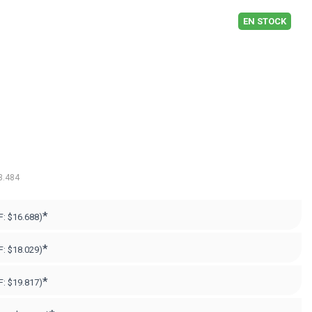
EN STOCK
3.484
*
F:
$16.688)
*
F:
$18.029)
*
F:
$19.817)