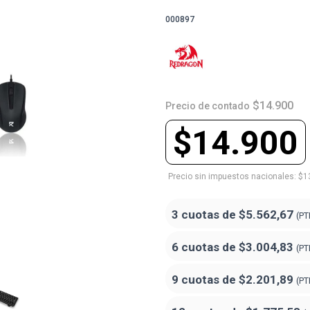
000897
$14.900
Precio de contado
$14.900
Precio sin impuestos nacionales: $1
3 cuotas de
$5.562,67
(PT
6 cuotas de
$3.004,83
(PT
9 cuotas de
$2.201,89
(PT