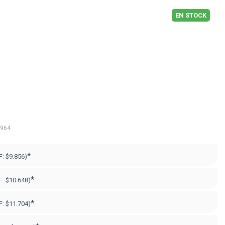
EN STOCK
.964
*
F:
$9.856)
*
F:
$10.648)
*
F:
$11.704)