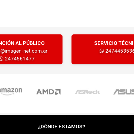
NCIÓN AL PÚBLICO
SERVICIO TÉCN
a@imagen-net.com.ar
247445353
2474561477
¿DÓNDE ESTAMOS?