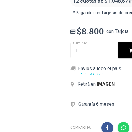
12 cuotas de
$1.048,67
(
* Pagando con
Tarjetas de cré
$8.800
con Tarjeta
Cantidad
Envíos a todo el país
¡CALCULAR ENVÍO!
Retirá en
IMAGEN
.
Garantía 6 meses
COMPARTIR: