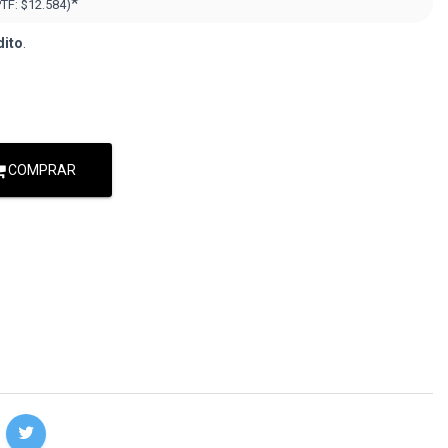
*
PTF:
$12.584)
dito
.
COMPRAR