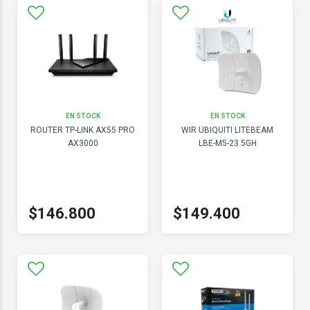
EN STOCK
EN STOCK
ROUTER TP-LINK AX55 PRO
WIR UBIQUITI LITEBEAM
AX3000
LBE-M5-23 5GH
$146.800
$149.400