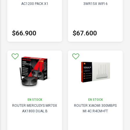
AC1200 PACK X1
3WR15X WIFI 6
$66.900
$67.600
EN STOCK
EN STOCK
ROUTER MERCUSYS MR70X
ROUTER XIAOMI 300MBPS
AX1800 DUAL B
MI 4C R4CM+FT