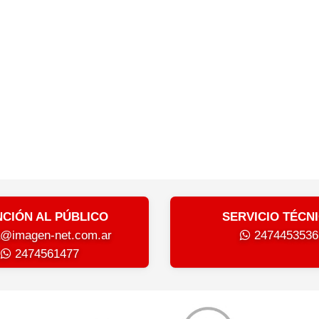
NCIÓN AL PÚBLICO
SERVICIO TÉCN
a@imagen-net.com.ar
2474453536
2474561477