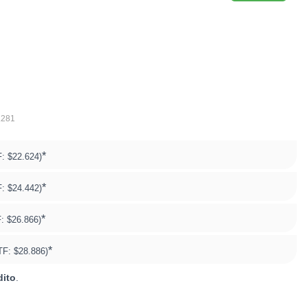
.281
*
F:
$22.624)
*
F:
$24.442)
*
F:
$26.866)
*
TF:
$28.886)
dito
.