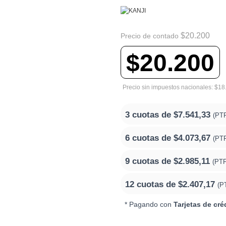
$20.200
Precio de contado
$20.200
Precio sin impuestos nacionales: $18
3 cuotas de
$7.541,33
(PT
6 cuotas de
$4.073,67
(PT
9 cuotas de
$2.985,11
(PT
12 cuotas de
$2.407,17
(P
* Pagando con
Tarjetas de cré